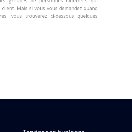
sieurs groupes de personnes différents qui
u client. Mais si vous vous demandez quand
ires, vous trouverez ci-dessous quelques
Tendances business