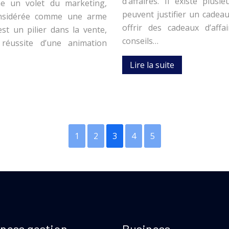
d’affaires. Il existe plu
e un volet du marketing,
peuvent justifier un cadea
onsidérée comme une arme
offrir des cadeaux d’affa
st un pilier dans la vente,
conseils…
réussite d’une animation
Lire la suite
1
2
3
4
5
ness gestion
Business