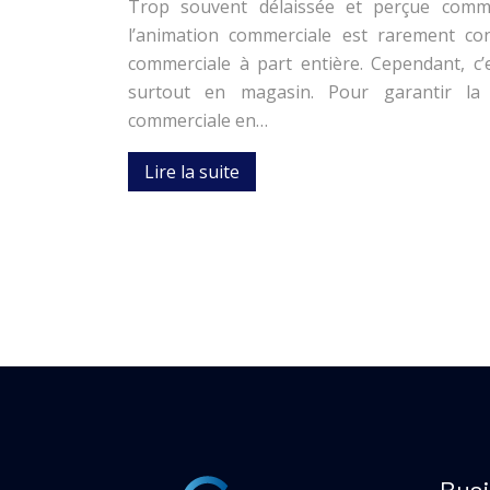
Trop souvent délaissée et perçue comm
l’animation commerciale est rarement c
commerciale à part entière. Cependant, c’e
surtout en magasin. Pour garantir la 
commerciale en…
Lire la suite
Busi