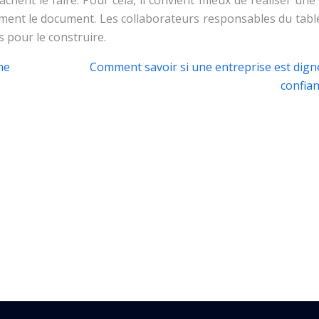
hent le faire. Pour cela, il convient mieux de réaliser un
vement le document. Les collaborateurs responsables du tab
 pour le construire.
ne
Comment savoir si une entreprise est dign
confian