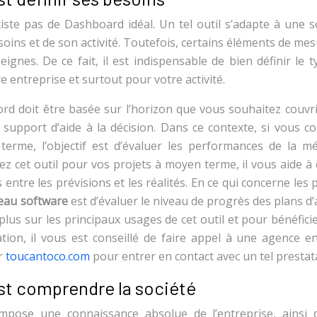
existe pas de Dashboard idéal. Un tel outil s’adapte à une s
soins et de son activité. Toutefois, certains éléments de me
gnes. De ce fait, il est indispensable de bien définir le 
entreprise et surtout pour votre activité.
bord doit être basée sur l’horizon que vous souhaitez couvr
support d’aide à la décision. Dans ce contexte, si vous c
 terme, l’objectif est d’évaluer les performances de la m
sez cet outil pour vos projets à moyen terme, il vous aide à
 entre les prévisions et les réalités. En ce qui concerne les 
leau software
est d’évaluer le niveau de progrès des plans d’
lus sur les principaux usages de cet outil et pour bénéfici
on, il vous est conseillé de faire appel à une agence en
ur
toucantoco.com
pour entrer en contact avec un tel prestata
est comprendre la société
mpose une connaissance absolue de l’entreprise, ainsi 