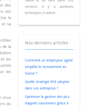
faillite et de faire durer vos
nir des
services. Il y a quelques
re, ses
techniques à utiliser.
ise la
 et sa
ntifier
Nos derniers articles
s de la
réation
et les
Comment un employeur agréé
ussite
simplifie le recrutement en
ur les
Suisse ?
Quelle stratégie RSE adopter
dans son entreprise ?
Optimiser la gestion des pics
i vous
d’appels saisonniers grâce à
ors du