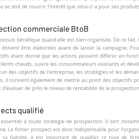
se se doit de nourrir l’intérêt que celui-ci a pour ses produi
ospection commerciale BtoB
essus bénéfique quand elle est bien organisée. De ce fait, 
 doivent être élaborées avant de lancer la campagne. Pour
ectifs étant donné que les actions peuvent différer en fonc
es clients chauds, suivre les consommateurs existants et dév
n des objectifs de l’entreprise, les stratégies et les déma
rs, il convient également de mettre au point des objectifs 
d’évaluer de près le niveau de rentabilité de la prospectio
ects qualifié
 essentiel à toute stratégie de prospection. Il sert notam
gne. Le fichier prospect est donc indispensable pour l’organ
 fiabilité, il est important de qualifier ce type de fichi