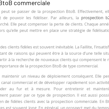
n BtoB commerciale
peut se passer de la prospection BtoB. Effectivement, ell
 de pouvoir les fidéliser. Par ailleurs, la
prospection b
ché. Elle peut compenser la perte de clients. Chaque anné
ors qu’elle peut mettre en place une stratégie de fidélisat
s clients fidèles est souvent inévitable. La Faillite, l’insatis
ant de raisons qui peuvent être à la source d’une telle sit
partir à la recherche de nouveaux clients qui compensent le
importance de la prospection BtoB de type commercial.
maintenir un niveau de déploiement conséquent. Elle pe
on canal commercial et de développer rapidement son activit
ader au fur et à mesure. Pour entretenir et mainten
ment passer par ce type de prospection. Il est aussi possi
n de fidèles clients avec la prospection commerciale. En B
vices est souvent long. En général, un prospect met du temp