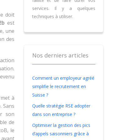
faillite et de faire durer vos
services. Il y a quelques
e doit
techniques à utiliser.
2b
est
e, une
ion des
Nos derniers articles
faction
uation.
 revenu
Comment un employeur agréé
simplifie le recrutement en
Suisse ?
rmet à
é. Sans
Quelle stratégie RSE adopter
ir son
dans son entreprise ?
ble de
Optimiser la gestion des pics
toB, le
d’appels saisonniers grâce à
s avant