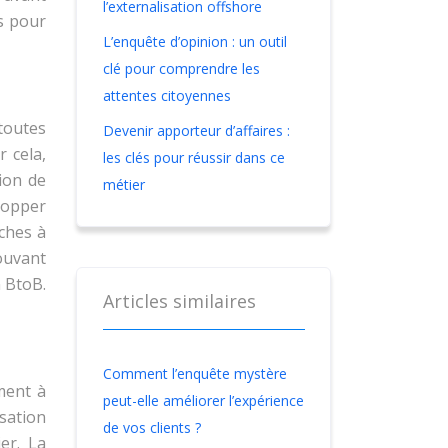
l’externalisation offshore
ts pour
L’enquête d’opinion : un outil
clé pour comprendre les
attentes citoyennes
toutes
Devenir apporteur d’affaires :
 cela,
les clés pour réussir dans ce
tion de
métier
elopper
rches à
pouvant
n BtoB.
Articles similaires
Comment l’enquête mystère
ment à
peut-elle améliorer l’expérience
isation
de vos clients ?
er. La