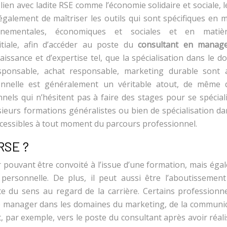
ien avec ladite RSE comme l’économie solidaire et sociale, l
 également de maîtriser les outils qui sont spécifiques en 
onnementales, économiques et sociales et en matiè
tiale, afin d’accéder au poste du
consultant en manag
issance et d’expertise tel, que la spécialisation dans le d
esponsable, achat responsable, marketing durable sont 
ionnelle est généralement un véritable atout, de même 
nnels qui n’hésitent pas à faire des stages pour se spécial
usieurs formations généralistes ou bien de spécialisation d
cessibles à tout moment du parcours professionnel.
 RSE ?
pouvant être convoité à l’issue d’une formation, mais éga
personnelle. De plus, il peut aussi être l’aboutissement
 du sens au regard de la carrière. Certains professionne
e manager dans les domaines du marketing, de la communic
nt, par exemple, vers le poste du consultant après avoir réal