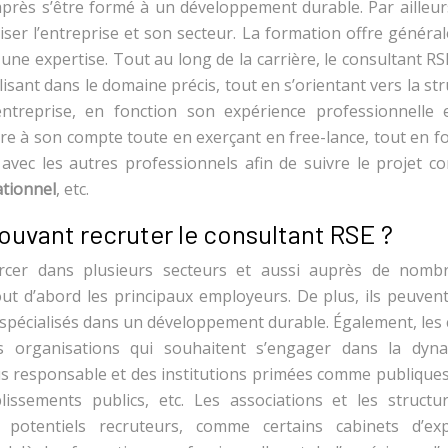
près s’être formé à un développement durable. Par ailleurs
ser l’entreprise et son secteur. La formation offre généra
t une expertise. Tout au long de la carrière, le consultant R
lisant dans le domaine précis, tout en s’orientant vers la st
entreprise, en fonction son expérience professionnelle 
tre à son compte toute en exerçant en free-lance, tout en f
 avec les autres professionnels afin de suivre le projet 
ationnel
, etc.
pouvant recruter le consultant RSE ?
ercer dans plusieurs secteurs et aussi auprès de nomb
out d’abord les principaux employeurs. De plus, ils peuven
 spécialisés dans un développement durable. Également, les 
es organisations qui souhaitent s’engager dans la dyn
us responsable et des institutions primées comme publiques 
tablissements publics, etc. Les associations et les structu
 potentiels recruteurs, comme certains cabinets d’exp