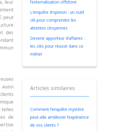
, leur
l’externalisation offshore
lement
L’enquête d’opinion : un outil
SE peut
clé pour comprendre les
ructure
attentes citoyennes
et des
Devenir apporteur d’affaires :
ondant
les clés pour réussir dans ce
commun
métier
reuses
t aussi
Articles similaires
clients
amique
telles
Comment l’enquête mystère
res de
peut-elle améliorer l’expérience
ertise
de vos clients ?