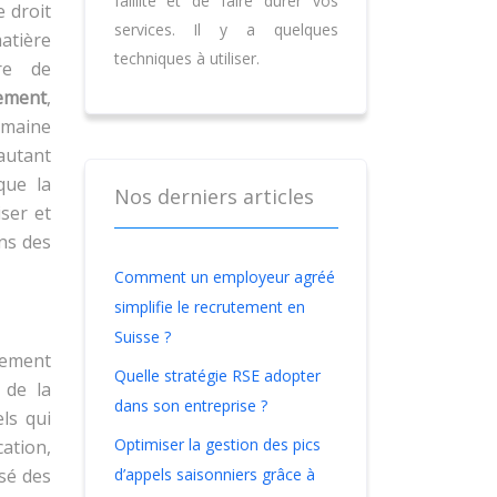
faillite et de faire durer vos
e droit
services. Il y a quelques
matière
techniques à utiliser.
re de
ement
,
omaine
autant
que la
Nos derniers articles
iser et
ans des
Comment un employeur agréé
simplifie le recrutement en
Suisse ?
lement
Quelle stratégie RSE adopter
 de la
dans son entreprise ?
ls qui
Optimiser la gestion des pics
ation,
d’appels saisonniers grâce à
isé des