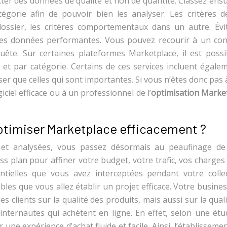
ecter des données de qualité et non de quantité. Classez ensu
égorie afin de pouvoir bien les analyser. Les critères d
sier, les critères comportementaux dans un autre. Évi
s données performantes. Vous pouvez recourir à un cons
ête. Sur certaines plateformes Marketplace, il est possi
 et par catégorie. Certains de ces services incluent égalem
er que celles qui sont importantes. Si vous n’êtes donc pas à
iciel efficace ou à un professionnel de l’
optimisation Marke
timiser Marketplace efficacement ?
s et analysées, vous passez désormais au peaufinage de
s plan pour affiner votre budget, votre trafic, vos charges
tentielles que vous avez interceptées pendant votre colle
ibles que vous allez établir un projet efficace. Votre busine
clients sur la qualité des produits, mais aussi sur la qual
s internautes qui achètent en ligne. En effet, selon une ét
une expérience d’achat fluide et facile. Ainsi, l’établisseme