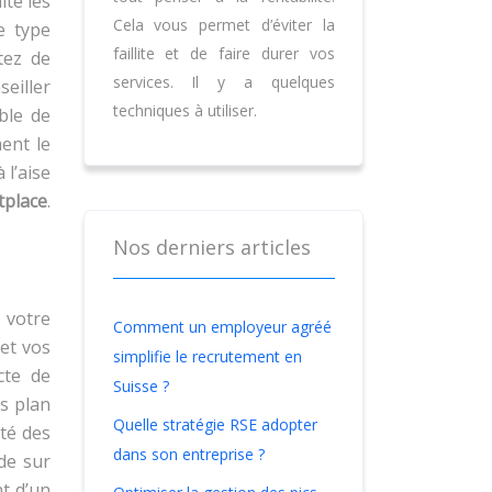
ite les
Cela vous permet d’éviter la
e type
faillite et de faire durer vos
tez de
services. Il y a quelques
eiller
techniques à utiliser.
ble de
ent le
 l’aise
tplace
.
Nos derniers articles
 votre
Comment un employeur agréé
 et vos
simplifie le recrutement en
cte de
Suisse ?
ss plan
Quelle stratégie RSE adopter
ité des
dans son entreprise ?
ude sur
nt d’un