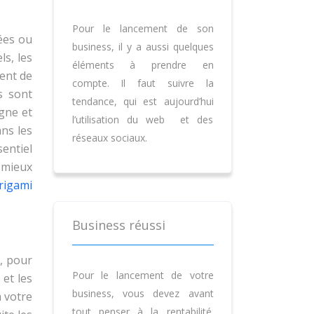
Pour le lancement de son
nées ou
business, il y a aussi quelques
ls, les
éléments à prendre en
ent de
compte. Il faut suivre la
s sont
tendance, qui est aujourd’hui
igne et
l’utilisation du web et des
ns les
réseaux sociaux.
sentiel
t mieux
rigami
Business réussi
t, pour
Pour le lancement de votre
 et les
business, vous devez avant
à votre
tout penser à la rentabilité.