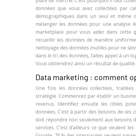
place de marché. C’est pourquoi il faut coll
données que vous avez collectées par cat
démographiques dans un seul et même dos
mélanger les données pour une analyse de
marketplace pour vous aider dans cette qu
recueillir les données de manière uniforme
nettoyage des données inutiles pour ne laiss
dans le tri des données, faites appel à un log
Vous obtiendrez ainsi un résultat de qualité.
Data marketing : comment op
Une fois les données collectées, traitée
stratégie. Commencez par établir un busines
revenus. Identifiez ensuite les cibles po
données. C’est à partir des besoins de ces c
doit répondre non seulement aux besoins des 
services. C’est d’ailleurs ce que veulent le
Google, 70 % des internautes veulent passer 